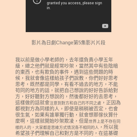
影片為日劇Change第5集影片片段
我以前是做小學老師的，去年還負責小學五年
級，總之他們就是經常吵架，當然其中有些陰暗
的東西，也有欺負的事件，遇到這些問題的時
候，我就會像這樣給孩子們說教，你們好好思考
思考，既然都是同學，有看不過去的地方，不能
苟同的地方的話，就把自己想說的好好告訴給對
方，好好聽對方想說的，然後都好好的去思考，
這樣做的話就會
，正因為
注意到對方和自己的不同之處
都視對方為同樣的人，即使是稍稍被否定，也會
很生氣，如果有誰單獨行動，就會想那傢伙算什
麼啊，這樣就開始吵架欺凌，但是
世界上是不存在同
，所以我
樣的人的，大家都是思維方式情況各不相同的人
希望孩子們理解自己和對方是不同的，在這基礎