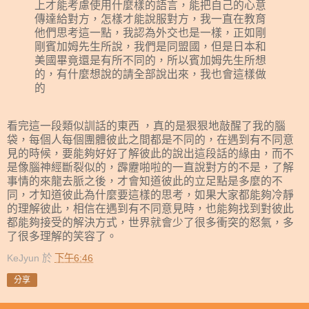
上才能考慮使用什麼樣的語言，能把自己的心意
傳達給對方，怎樣才能說服對方，我一直在教育
他們思考這一點，我認為外交也是一樣，正如剛
剛賓加姆先生所說，我們是同盟國，但是日本和
美國畢竟還是有所不同的，所以賓加姆先生所想
的，有什麼想說的請全部說出來，我也會這樣做
的
看完這一段類似訓話的東西 ，真的是狠狠地敲醒了我的腦
袋，每個人每個團體彼此之間都是不同的，在遇到有不同意
見的時候，要能夠好好了解彼此的說出這段話的緣由，而不
是像腦神經斷裂似的，霹靂啪啦的一直說對方的不是，了解
事情的來龍去脈之後，才會知道彼此的立足點是多麼的不
同，才知道彼此為什麼要這樣的思考，如果大家都能夠冷靜
的理解彼此，相信在遇到有不同意見時，也能夠找到對彼此
都能夠接受的解決方式，世界就會少了很多衝突的怒氣，多
了很多理解的笑容了。
KeJyun
於
下午6:46
分享