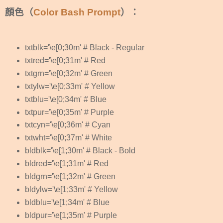
顏色（
Color Bash Prompt
）：
txtblk='\e[0;30m' # Black - Regular
txtred='\e[0;31m' # Red
txtgrn='\e[0;32m' # Green
txtylw='\e[0;33m' # Yellow
txtblu='\e[0;34m' # Blue
txtpur='\e[0;35m' # Purple
txtcyn='\e[0;36m' # Cyan
txtwht='\e[0;37m' # White
bldblk='\e[1;30m' # Black - Bold
bldred='\e[1;31m' # Red
bldgrn='\e[1;32m' # Green
bldylw='\e[1;33m' # Yellow
bldblu='\e[1;34m' # Blue
bldpur='\e[1;35m' # Purple