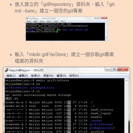
進入建立的「gitRepository」資料夾，輸入「git
init --bare」建立一個空的git專案
輸入「mkdir gitFileStore」建立一個存取git專案
檔案的資料夾