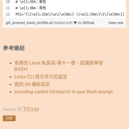
# \e[1;35m：紫色
# \e[1;36m：青色
PS1="[\[\e[1;32m\]\w\[\e[0m\] \[\e[1;35m\]\t\[\e[0m\]] \
git_prompt_bash_profile.sh
hosted with ❤ by
GitHub
view raw
參考連結
鳥哥的 Linux 私房菜-第十一章、認識與學習
BASH
Linux CLI 提示字元的設定
我的 Git 偏好設定
Including current Git branch in your Bash prompt
KeJyun
於
下午3:59
分享