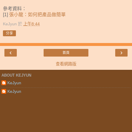
參考資料：
[1]
張小龍：如何把產品做簡單
KeJyun
於
上午8:44
分享
‹
›
首頁
查看網路版
ABOUT KEJYUN
KeJyun
KeJyun