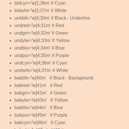
bldcyn='\e[1;36m' # Cyan
bldwht='\e[1;37m' # White
unkblk='\e[4;30m' # Black - Underline
undred='\e[4;31m' # Red
undgrn='\e[4;32m' # Green
undylw='\e[4;33m' # Yellow
undblu='\e[4;34m' # Blue
undpur='\e[4;35m' # Purple
undcyn='\e[4;36m' # Cyan
undwht='\e[4;37m' # White
bakblk='\e[40m' # Black - Background
bakred='\e[41m' # Red
bakgrn='\e[42m' # Green
bakylw='\e[43m' # Yellow
bakblu='\e[44m' # Blue
bakpur='\e[45m' # Purple
bakcyn='\e[46m' # Cyan