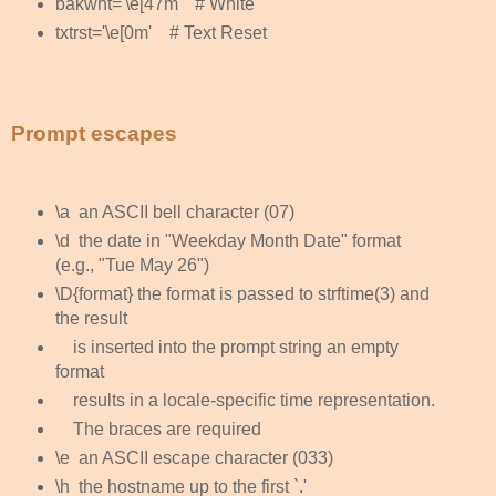
bakwht='\e[47m' # White
txtrst='\e[0m' # Text Reset
Prompt escapes
\a
an ASCII bell character (07)
\d
the date in "Weekday Month Date" format
(e.g., "Tue May 26")
\D{format}
the format is passed to strftime(3) and
the result
is inserted into the prompt string an empty
format
results in a locale-specific time representation.
The braces are required
\e
an ASCII escape character (033)
\h
the hostname up to the first `.'