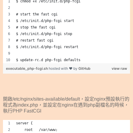
$ chmod +x /etc/init.d/php-fcgi
# start the fast cgi
$ /etc/init.d/php-fcgi start
# stop the fast cgi
$ /etc/init.d/php-fcgi stop
# restart fast cgi
$ /etc/init.d/php-fcgi restart
$ update-rc.d php-fcgi defaults
executable_php-fcgi.sh
hosted with ❤ by
GitHub
view raw
開啟/etc/nginx/sites-available/default，設定nginx預設執行的
程式為index.php，並設定在nginx在遇到php副檔名的時候，
執行PHP FastCGI
server {
    root   /var/www;