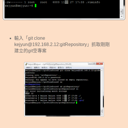
輸入「git clone
kejyun@192.168.2.12:gitRepository」抓取剛剛
建立的git空專案