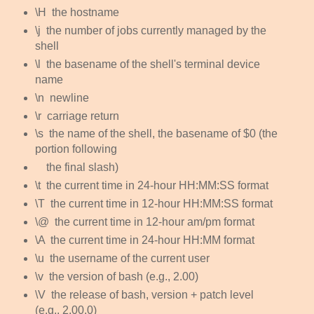
\H
the hostname
\j
the number of jobs currently managed by the
shell
\l
the basename of the shell's terminal device
name
\n
newline
\r
carriage return
\s
the name of the shell, the basename of $0 (the
portion following
the final slash)
\t
the current time in 24-hour HH:MM:SS format
\T
the current time in 12-hour HH:MM:SS format
\@
the current time in 12-hour am/pm format
\A
the current time in 24-hour HH:MM format
\u
the username of the current user
\v
the version of bash (e.g., 2.00)
\V
the release of bash, version + patch level
(e.g., 2.00.0)