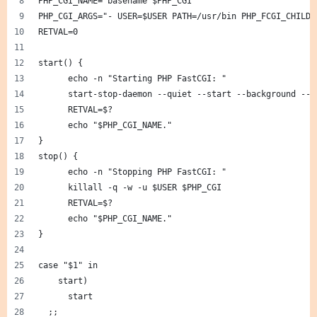
PHP_CGI_NAME=`basename $PHP_CGI`
PHP_CGI_ARGS="- USER=$USER PATH=/usr/bin PHP_FCGI_CHILDR
RETVAL=0
start() {
      echo -n "Starting PHP FastCGI: "
      start-stop-daemon --quiet --start --background --c
      RETVAL=$?
      echo "$PHP_CGI_NAME."
}
stop() {
      echo -n "Stopping PHP FastCGI: "
      killall -q -w -u $USER $PHP_CGI
      RETVAL=$?
      echo "$PHP_CGI_NAME."
}
case "$1" in
    start)
      start
  ;;