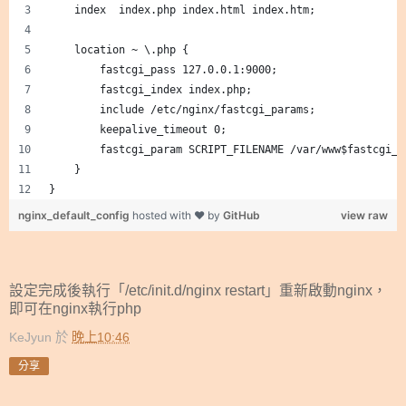
    index  index.php index.html index.htm;
    location ~ \.php {
        fastcgi_pass 127.0.0.1:9000;
        fastcgi_index index.php;
        include /etc/nginx/fastcgi_params;
        keepalive_timeout 0;
        fastcgi_param SCRIPT_FILENAME /var/www$fastcgi_s
    }
}
nginx_default_config
hosted with ❤ by
GitHub
view raw
設定完成後執行「/etc/init.d/nginx restart」重新啟動nginx，
即可在nginx執行php
KeJyun
於
晚上10:46
分享