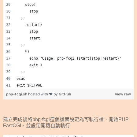
    stop)
      stop
  ;;
    restart)
      stop
      start
  ;;
    *)
      echo "Usage: php-fcgi {start|stop|restart}"
      exit 1
  ;;
esac
exit $RETVAL
php-fcgi.sh
hosted with ❤ by
GitHub
view raw
建立完成後將php-fcgi這個檔案設定為可執行檔，開啟PHP
FastCGI，並設定開機自動執行