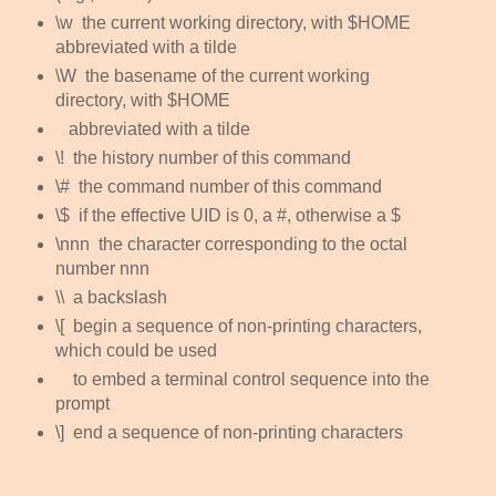
\w
the current working directory, with $HOME
abbreviated with a tilde
\W
the basename of the current working
directory, with $HOME
abbreviated with a tilde
\!
the history number of this command
\#
the command number of this command
\$
if the effective UID is 0, a #, otherwise a $
\nnn
the character corresponding to the octal
number nnn
\\
a backslash
\[
begin a sequence of non-printing characters,
which could be used
to embed a terminal control sequence into the
prompt
\]
end a sequence of non-printing characters