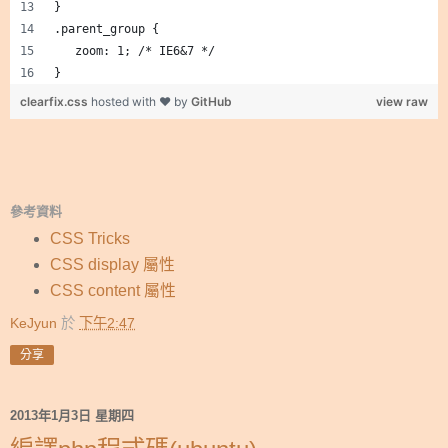
}
.parent_group { 
   zoom: 1; /* IE6&7 */ 
}
clearfix.css
hosted with ❤ by
GitHub
view raw
參考資料
CSS Tricks
CSS display 屬性
CSS content 屬性
KeJyun
於
下午2:47
分享
2013年1月3日 星期四