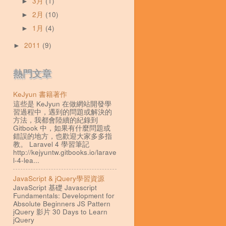
3月
(1)
►
2月
(10)
►
1月
(4)
►
2011
(9)
►
熱門文章
KeJyun 書籍著作
這些是 KeJyun 在做網站開發學
習過程中，遇到的問題或解決的
方法，我都會陸續的紀錄到
Gitbook 中，如果有什麼問題或
錯誤的地方，也歡迎大家多多指
教。 Laravel 4 學習筆記
http://kejyuntw.gitbooks.io/larave
l-4-lea...
JavaScript & jQuery學習資源
JavaScript 基礎 Javascript
Fundamentals: Development for
Absolute Beginners JS Pattern
jQuery 影片 30 Days to Learn
jQuery