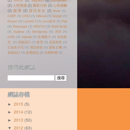
(2)
人性情感
(2)
圖表分析
(2)
心得感觸
(2)
經濟
(2)
資訊安全
(2)
Book
(1)
CSRF
(1)
CSS3
(1)
Gitbook
(1)
Google
(1)
KeJyun
(1)
Laravel 3
(1)
Linux套件
(1)
Pad
(1)
Passenger
(1)
RESTful
(1)
Shell Script
(1)
Sublime
(1)
Wordpress
(1)
XSS
(1)
cURL
(1)
migrate
(1)
免費圖片
(1)
技術觀
念ˇ
(1)
排版設計
(1)
教育
(1)
桌面佈景
(1)
正規表示式
(1)
測試除錯
(1)
虛擬主機
(1)
規劃設計
(1)
軟體錯誤
(1)
音樂軟體
(1)
搜尋此網誌
網誌存檔
2015
(5)
►
2014
(12)
►
2013
(50)
►
2012
(63)
▼