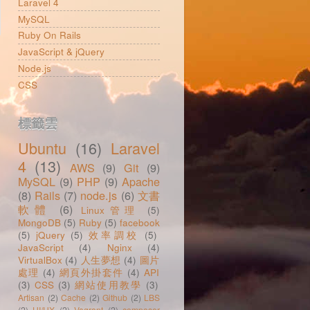
Laravel 4
MySQL
Ruby On Rails
JavaScript & jQuery
Node.js
CSS
標籤雲
Ubuntu
(16)
Laravel
4
(13)
AWS
(9)
Git
(9)
MySQL
(9)
PHP
(9)
Apache
(8)
Rails
(7)
node.js
(6)
文書
軟體
(6)
Linux管理
(5)
MongoDB
(5)
Ruby
(5)
facebook
(5)
jQuery
(5)
效率調校
(5)
JavaScript
(4)
Nginx
(4)
VirtualBox
(4)
人生夢想
(4)
圖片
處理
(4)
網頁外掛套件
(4)
API
(3)
CSS
(3)
網站使用教學
(3)
Artisan
(2)
Cache
(2)
Github
(2)
LBS
(2)
UI/UX
(2)
Vagrant
(2)
composer