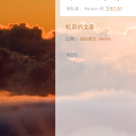
張貼者：
KeJyun
於
下午1:51
較新的文章
訂閱：
張貼留言 (Atom)
ADS