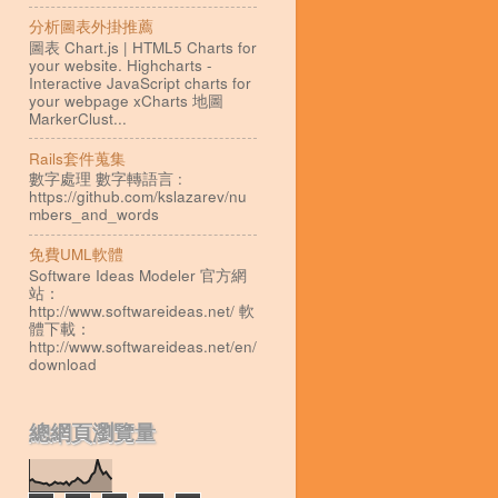
分析圖表外掛推薦
圖表 Chart.js | HTML5 Charts for
your website. Highcharts -
Interactive JavaScript charts for
your webpage xCharts 地圖
MarkerClust...
Rails套件蒐集
數字處理 數字轉語言 :
https://github.com/kslazarev/nu
mbers_and_words
免費UML軟體
Software Ideas Modeler 官方網
站：
http://www.softwareideas.net/ 軟
體下載：
http://www.softwareideas.net/en/
download
總網頁瀏覽量