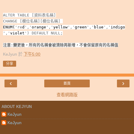
ALTER TABLE [
資料表名稱]
CHANGE [
欄位名稱]
[欄位名稱]
ENUM
(
're
d
','
orange
','
yellow
','
green
','
blue
','
indigo
','
violet
')
DEFAULT NULL;
注意:變更後，所有的名稱會被清除再新增，不會保留原有的名稱值
KeJyun
於
下午5:00
分享
‹
›
首頁
查看網路版
ABOUT KEJYUN
KeJyun
KeJyun