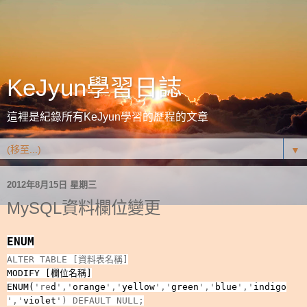
KeJyun學習日誌
這裡是紀錄所有KeJyun學習的歷程的文章
▼
2012年8月15日 星期三
MySQL資料欄位變更
ENUM
ALT
ER TABLE [資料表名稱]
MODIFY [欄位名稱]
ENUM
(
're
d
','
orange
','
yellow
','
green
','
blue
','
indigo
','
violet
')
DEFAULT NULL
;