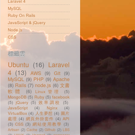
Laravel 4
MySQL
Ruby On Rails
JavaScript & jQuery
Node.js
CSS
標籤雲
Ubuntu
(16)
Laravel
4
(13)
AWS
(9)
Git
(9)
MySQL
(9)
PHP
(9)
Apache
(8)
Rails
(7)
node.js
(6)
文書
軟體
(6)
Linux管理
(5)
MongoDB
(5)
Ruby
(5)
facebook
(5)
jQuery
(5)
效率調校
(5)
JavaScript
(4)
Nginx
(4)
VirtualBox
(4)
人生夢想
(4)
圖片
處理
(4)
網頁外掛套件
(4)
API
(3)
CSS
(3)
網站使用教學
(3)
Artisan
(2)
Cache
(2)
Github
(2)
LBS
(2)
UI/UX
(2)
Vagrant
(2)
composer