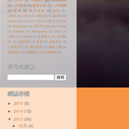
(2)
人性情感
(2)
圖表分析
(2)
心得感觸
(2)
經濟
(2)
資訊安全
(2)
Book
(1)
CSRF
(1)
CSS3
(1)
Gitbook
(1)
Google
(1)
KeJyun
(1)
Laravel 3
(1)
Linux套件
(1)
Pad
(1)
Passenger
(1)
RESTful
(1)
Shell Script
(1)
Sublime
(1)
Wordpress
(1)
XSS
(1)
cURL
(1)
migrate
(1)
免費圖片
(1)
技術觀
念ˇ
(1)
排版設計
(1)
教育
(1)
桌面佈景
(1)
正規表示式
(1)
測試除錯
(1)
虛擬主機
(1)
規劃設計
(1)
軟體錯誤
(1)
音樂軟體
(1)
搜尋此網誌
網誌存檔
2015
(5)
►
2014
(12)
►
2013
(50)
▼
12月
(4)
►