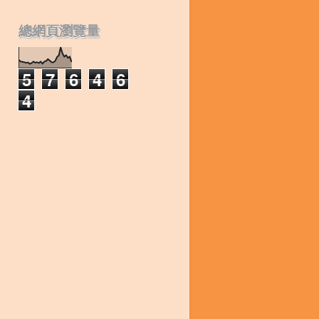
總網頁瀏覽量
5
7
6
4
6
4