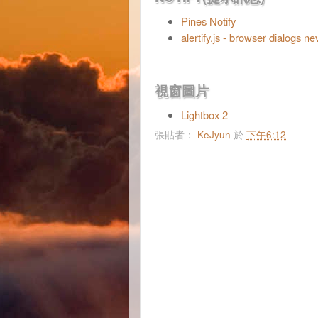
Pines Notify
alertify.js - browser dialogs n
視窗圖片
Lightbox 2
張貼者：
KeJyun
於
下午6:12