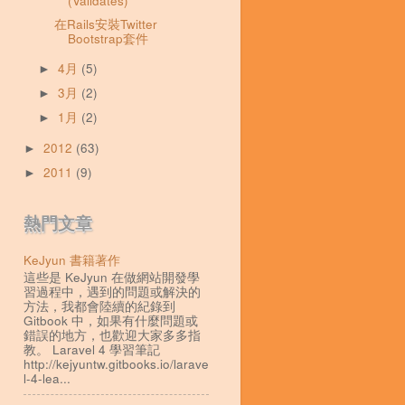
(Validates)
在Rails安裝Twitter
Bootstrap套件
4月
(5)
►
3月
(2)
►
1月
(2)
►
2012
(63)
►
2011
(9)
►
熱門文章
KeJyun 書籍著作
這些是 KeJyun 在做網站開發學
習過程中，遇到的問題或解決的
方法，我都會陸續的紀錄到
Gitbook 中，如果有什麼問題或
錯誤的地方，也歡迎大家多多指
教。 Laravel 4 學習筆記
http://kejyuntw.gitbooks.io/larave
l-4-lea...