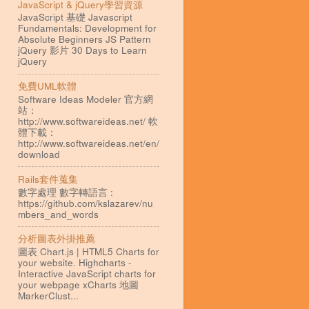
JavaScript & jQuery學習資源
JavaScript 基礎 Javascript
Fundamentals: Development for
Absolute Beginners JS Pattern
jQuery 影片 30 Days to Learn
jQuery
免費UML軟體
Software Ideas Modeler 官方網
站：
http://www.softwareideas.net/ 軟
體下載：
http://www.softwareideas.net/en/
download
Rails套件蒐集
數字處理 數字轉語言 :
https://github.com/kslazarev/nu
mbers_and_words
分析圖表外掛推薦
圖表 Chart.js | HTML5 Charts for
your website. Highcharts -
Interactive JavaScript charts for
your webpage xCharts 地圖
MarkerClust...