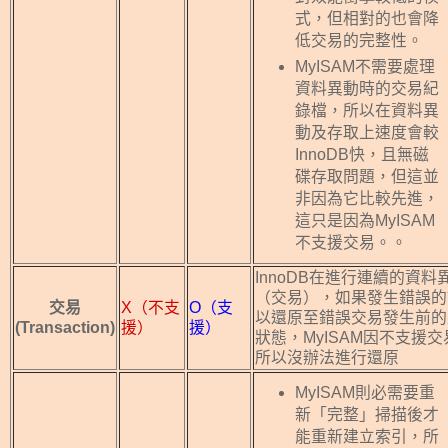
式，但相對的也會降
低交易的完整性。
MyISAM不需要處理
資料異動時的交易紀
錄檔，所以在資料異
動及存取上速度會較
InnoDB快，且無磁
碟存取問題，但這並
非因為它比較先進，
這只是因為MyISAM
不支援交易。。
InnoDB在進行連續的資料
（交易），如果發生錯誤的
交易
X（不支
O（支
以還原至錯誤交易發生前的
(Transaction)
援）
援）
狀態，MyISAM因不支援交
所以沒辦法進行還原
MyISAM則必需要重
新「完整」掃描後才
能重新建立索引，所