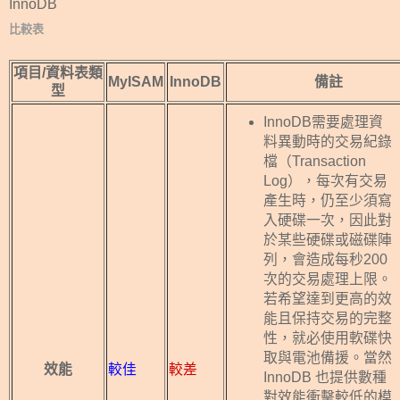
InnoDB
比較表
項目/資料表類
MyISAM
InnoDB
備註
型
InnoDB需要處理資
料異動時的交易紀錄
檔（Transaction
Log），每次有交易
產生時，仍至少須寫
入硬碟一次，因此對
於某些硬碟或磁碟陣
列，會造成每秒200
次的交易處理上限。
若希望達到更高的效
能且保持交易的完整
性，就必使用軟碟快
取與電池備援。當然
效能
較佳
較差
InnoDB 也提供數種
對效能衝擊較低的模