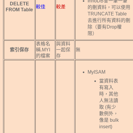
InnoDB會一筆一筆
DELETE
較佳
較差
的刪資料，可以使用
FROM Table
TRUNCATE Table
去進行所有資料的刪
除（要有Drop權
限）
表格名
與資料
索引保存
稱.MYI
一起保
無
的檔案
存
MyISAM
當資料表
有寫入
時，其他
人無法讀
取 (有少
數例外，
像是 bulk
insert)