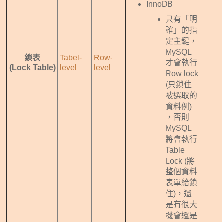
InnoDB
只有「明
確」的指
定主鍵，
MySQL
鎖表
Tabel-
Row-
才會執行
(Lock Table)
level
level
Row lock
(只鎖住
被選取的
資料例)
，否則
MySQL
將會執行
Table
Lock (將
整個資料
表單給鎖
住)，還
是有很大
機會還是