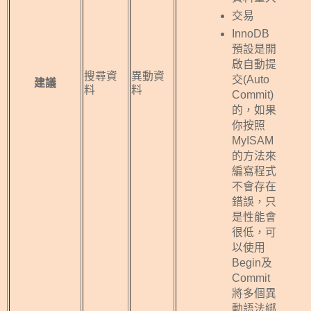
交易
InnoDB
預設是開
啟自動提
搜尋資
異動資
交(Auto
建議
料
料
Commit)
的，如果
你按照
MyISAM
的方法來
編寫程式
不會存在
錯誤，只
是性能會
很低，可
以使用
Begin及
Commit
將多個異
動語法綁