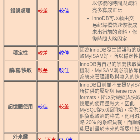
以修復的時間與資料
亮多寡成正比
錯誤處理
較差
較佳
InnoDB可以藉由交
易紀錄檔快速恢復成
未出錯前的資料，修
復時間大略固定
因為InnoDB發生錯誤時的
穩定性
較差
較佳
較MyISAM好，所以穩定性
InnoDB有自己的讀寫快取
讀/寫/快取
較差
較佳
機制，MyISAM則必須依靠
系統來管理讀取與寫入的快
InnoDB目前並不支援MyIS
所提供的壓縮與 terse row
formats，所以對硬碟與快
憶體的使用量較大。因此
記憶體使用
較佳
較差
MySQL從5.0版開始，提
個負載較輕的格式，他可減
略 20% 的系統負載，而壓
能已計畫於未來的新版中推
外來鍵
X（不支
O（支