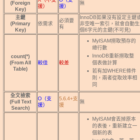
(Foreign
無
援）
援）
Key)
主鍵
InnoDB如果沒有設定主鍵
必須要
(Primary
依需求
非空唯一索引，就會自動生
有
Key)
個6字元的主鍵(不可見)
MyISAM撈取預存的
總行數
InnoDB重新撈取整
count(*)
個表做計算
(From All
較佳
較差
Table)
若有加WHERE條件
則，兩者從取效率相
同
全文檢索
O（支
5.6.4+支
(Full Text
無
援）
援
Search)
MyISAM會丟掉原本
的表後，重新建立一
個新的表