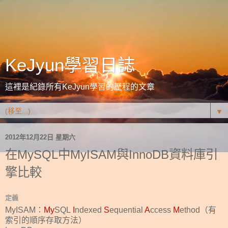
KeJyun學習日誌
這裡是紀錄所有KeJyun學習的歷程的文章
▼
2012年12月22日 星期六
在MySQL中MyISAM與InnoDB資料庫引
擎比較
定義
MyISAM：
My
SQL
I
ndexed
S
equential
A
ccess
M
ethod（有
索引的順序存取方法）