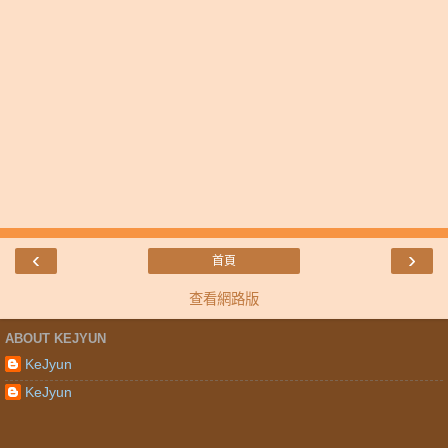
‹
›
首頁
查看網路版
ABOUT KEJYUN
KeJyun
KeJyun