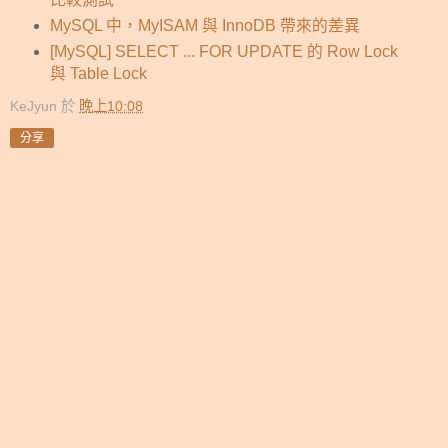
MySQL 中，MyISAM 與 InnoDB 帶來的差異
[MySQL] SELECT ... FOR UPDATE 的 Row Lock
與 Table Lock
KeJyun
於
晚上10:08
分享