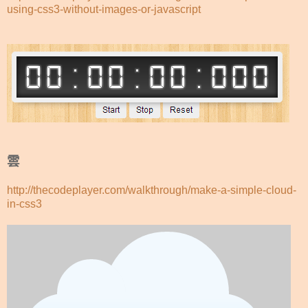
using-css3-without-images-or-javascript
雲
http://thecodeplayer.com/walkthrough/make-a-simple-cloud-
in-css3