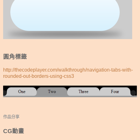
圓角標籤
http://thecodeplayer.com/walkthrough/navigation-tabs-with-
rounded-out-borders-using-css3
作品分享
CG動畫