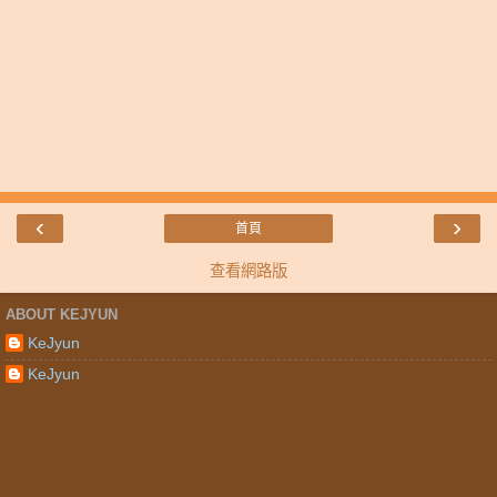
‹
›
首頁
查看網路版
ABOUT KEJYUN
KeJyun
KeJyun